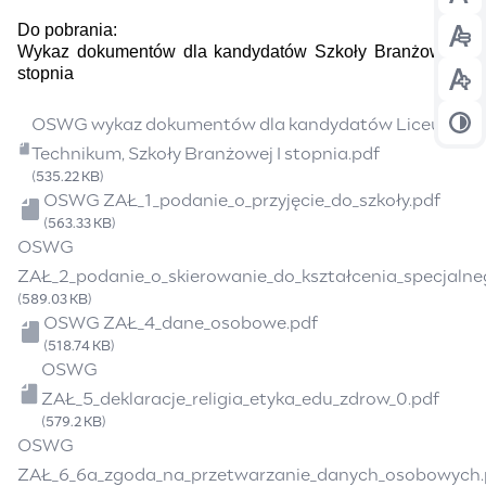
Prz
Do pobrania:
Prz
Wykaz dokumentów dla kandydatów Szkoły Branżowej I
stopnia
Prz
Plik
OSWG wykaz dokumentów dla kandydatów Liceum,
Prz
Technikum, Szkoły Branżowej I stopnia.pdf
(535.22 KB)
Plik
OSWG ZAŁ_1_podanie_o_przyjęcie_do_szkoły.pdf
(563.33 KB)
Plik
OSWG
ZAŁ_2_podanie_o_skierowanie_do_kształcenia_specjalne
(589.03 KB)
Plik
OSWG ZAŁ_4_dane_osobowe.pdf
(518.74 KB)
Plik
OSWG
ZAŁ_5_deklaracje_religia_etyka_edu_zdrow_0.pdf
(579.2 KB)
Plik
OSWG
ZAŁ_6_6a_zgoda_na_przetwarzanie_danych_osobowych.