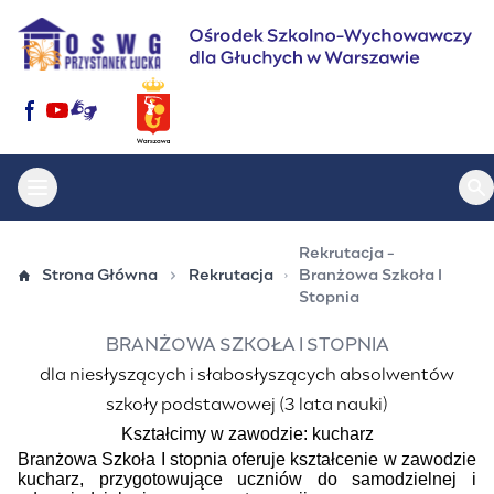
Przejdź
do
treści
Otwórz menu główne
Ot
Rekrutacja -
Strona Główna
Rekrutacja
Branżowa Szkoła I
Stopnia
BRANŻOWA SZKOŁA I STOPNIA
dla niesłyszących i słabosłyszących absolwentów
szkoły podstawowej (3 lata nauki)
Kształcimy w zawodzie:
kucharz
Branżowa Szkoła I stopnia oferuje kształcenie w zawodzie
kucharz, przygotowujące uczniów do samodzielnej i