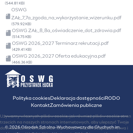
(544.81 KB)
Plik
OSWG
ZAŁ_7_7a_zgoda_na_wykorzystanie_wizerunku.pdf
(579.92 KB)
Plik
OSWG ZAŁ_8_8a_oświadczenie_dot_zdrowia.pdf
(514.75 KB)
Plik
OSWG 2026_2027 Terminarz rekrutacji.pdf
(429.41 KB)
Plik
OSWG 2026_2027 Oferta edukacyjna.pdf
(466.36 KB)
Polityka cookies
Deklaracja dostępności
RODO
Kontakt
Zamówienia publiczne
Używamy własnych plików cookie, jak również plików cookie stron
trzecich na naszych stronach internetowych, aby ulepszyć Twoje
© 2026 Ośrodek Szkolno-Wychowawczy dla Głuchych im.
doświadczenia, analizować ruch oraz w celach bezpieczeństwa i