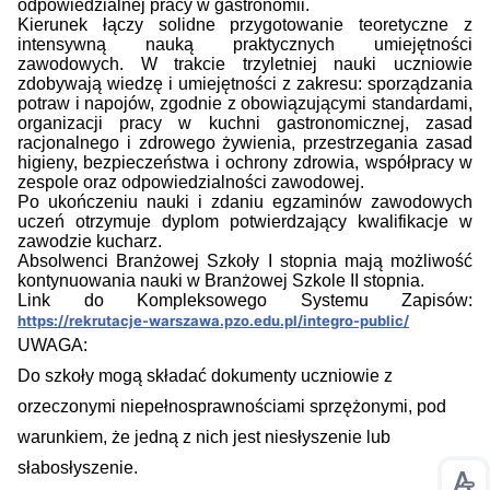
odpowiedzialnej pracy w gastronomii.
Kierunek łączy solidne przygotowanie teoretyczne z
intensywną nauką praktycznych umiejętności
zawodowych. W trakcie trzyletniej nauki uczniowie
zdobywają wiedzę i umiejętności z zakresu: sporządzania
potraw i napojów, zgodnie z obowiązującymi standardami,
organizacji pracy w kuchni gastronomicznej, zasad
racjonalnego i zdrowego żywienia, przestrzegania zasad
higieny, bezpieczeństwa i ochrony zdrowia, współpracy w
zespole oraz odpowiedzialności zawodowej.
Po ukończeniu nauki i zdaniu egzaminów zawodowych
uczeń otrzymuje dyplom potwierdzający kwalifikacje w
zawodzie kucharz.
Absolwenci Branżowej Szkoły I stopnia mają możliwość
kontynuowania nauki w Branżowej Szkole II stopnia.
Link do Kompleksowego Systemu Zapisów:
https://rekrutacje-warszawa.pzo.edu.pl/integro-public/
UWAGA:
Do szkoły mogą składać dokumenty uczniowie z
orzeczonymi niepełnosprawnościami sprzężonymi, pod
warunkiem, że jedną z nich jest niesłyszenie lub
słabosłyszenie.