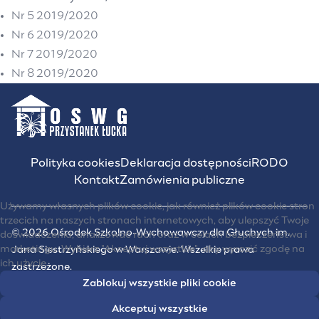
Nr 5 2019/2020
Nr 6 2019/2020
Nr 7 2019/2020
Nr 8 2019/2020
Polityka cookies
Deklaracja dostępności
RODO
Kontakt
Zamówienia publiczne
Używamy własnych plików cookie, jak również plików cookie stron
trzecich na naszych stronach internetowych, aby ulepszyć Twoje
© 2026 Ośrodek Szkolno-Wychowawczy dla Głuchych im.
doświadczenia, analizować ruch oraz w celach bezpieczeństwa i
marketingu. Wybierz "Akceptuj wszystkie", aby wyrazić zgodę na
Jana Siestrzyńskiego w Warszawie. Wszelkie prawa
ich użycie.
zastrzeżone.
Zablokuj wszystkie pliki cookie
UM Warszawy
Akceptuj wszystkie