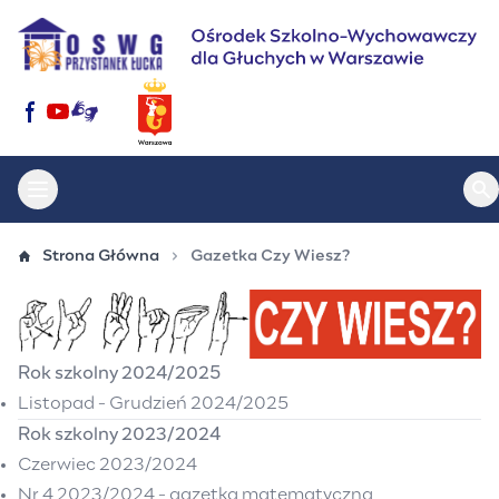
Przejdź
do
treści
Otwórz menu główne
Ot
Strona Główna
Gazetka Czy Wiesz?
Rok szkolny 2024/2025
Listopad - Grudzień 2024/2025
Rok szkolny 2023/2024
Czerwiec 2023/2024
Nr 4 2023/2024 - gazetka matematyczna