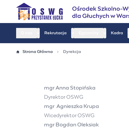
Przejdź
do
treści
O nas
Rekrutacja
Egzaminy
Kadra
Strona Główna
Dyrekcja
mgr Anna Stopińska
Dyrektor OSWG
mgr Agnieszka Krupa
Wicedyrektor OSWG
mgr Bogdan Oleksiak