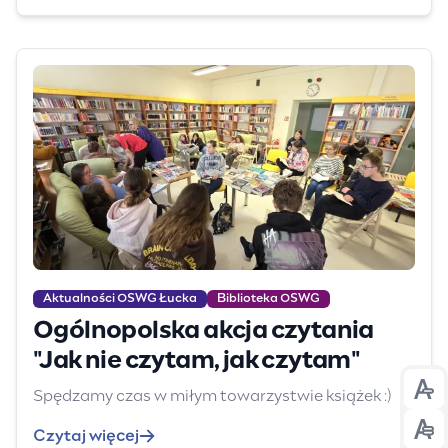
Aktualności OSWG Łucka
Biblioteka OSWG
Ogólnopolska akcja czytania
"Jak nie czytam, jak czytam"
Spędzamy czas w miłym towarzystwie książek :)
Prz
Czytaj więcej
Prz