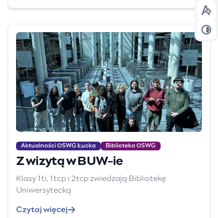
Prz
Prz
Aktualności OSWG Łucka
Biblioteka OSWG
Z wizytą w BUW-ie
Klasy 1ti, 1tcp i 2tcp zwiedzają Bibliotekę
Uniwersytecką
Czytaj więcej