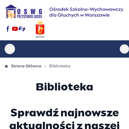
Przejdź
do
treści
Otwórz menu główne
Ot
Strona Główna
Biblioteka
Biblioteka
Sprawdź najnowsze
aktualności z naszej