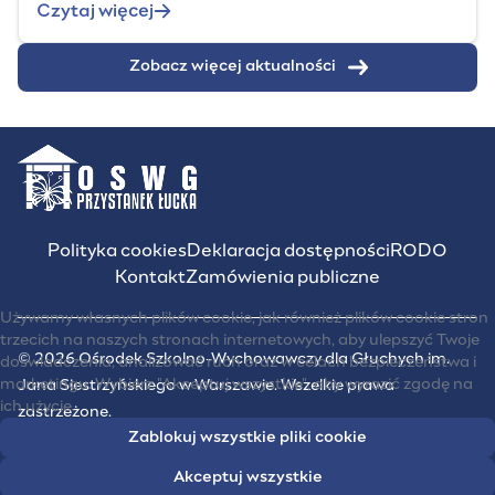
Czytaj więcej
Zobacz więcej aktualności
Polityka cookies
Deklaracja dostępności
RODO
Kontakt
Zamówienia publiczne
Używamy własnych plików cookie, jak również plików cookie stron
trzecich na naszych stronach internetowych, aby ulepszyć Twoje
© 2026 Ośrodek Szkolno-Wychowawczy dla Głuchych im.
doświadczenia, analizować ruch oraz w celach bezpieczeństwa i
marketingu. Wybierz "Akceptuj wszystkie", aby wyrazić zgodę na
Jana Siestrzyńskiego w Warszawie. Wszelkie prawa
ich użycie.
zastrzeżone.
Zablokuj wszystkie pliki cookie
UM Warszawy
Akceptuj wszystkie