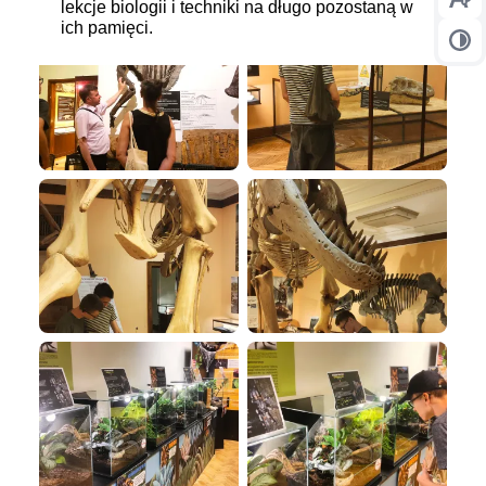
lekcje biologii i techniki na długo pozostaną w
Prz
ich pamięci.
Prz