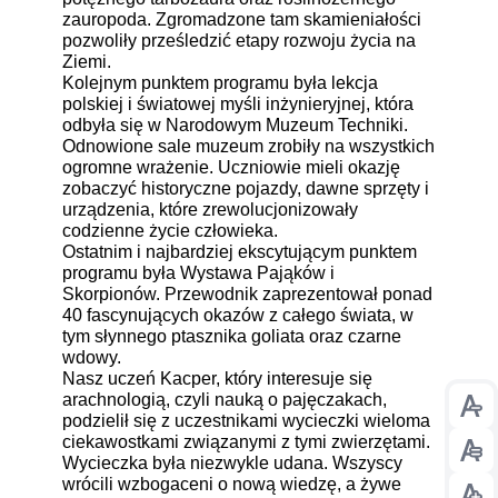
zauropoda. Zgromadzone tam skamieniałości
pozwoliły prześledzić etapy rozwoju życia na
Ziemi.
Kolejnym punktem programu była lekcja
polskiej i światowej myśli inżynieryjnej, która
odbyła się w Narodowym Muzeum Techniki.
Odnowione sale muzeum zrobiły na wszystkich
ogromne wrażenie. Uczniowie mieli okazję
zobaczyć historyczne pojazdy, dawne sprzęty i
urządzenia, które zrewolucjonizowały
codzienne życie człowieka.
Ostatnim i najbardziej ekscytującym punktem
programu była Wystawa Pająków i
Skorpionów. Przewodnik zaprezentował ponad
40 fascynujących okazów z całego świata, w
tym słynnego ptasznika goliata oraz czarne
wdowy.
Nasz uczeń Kacper, który interesuje się
arachnologią, czyli nauką o pajęczakach,
Prz
podzielił się z uczestnikami wycieczki wieloma
ciekawostkami związanymi z tymi zwierzętami.
Prz
Wycieczka była niezwykle udana. Wszyscy
wrócili wzbogaceni o nową wiedzę, a żywe