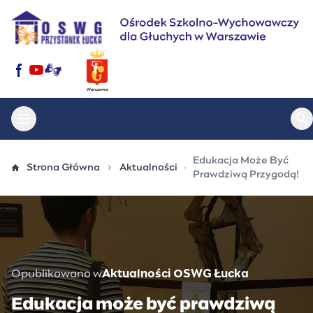
Przejdź
do
treści
Otwórz menu główne
Ot
Edukacja Może Być
Strona Główna
Aktualności
Prawdziwą Przygodą!
Opublikowano w
Aktualności OSWG Łucka
Edukacja może być prawdziwą